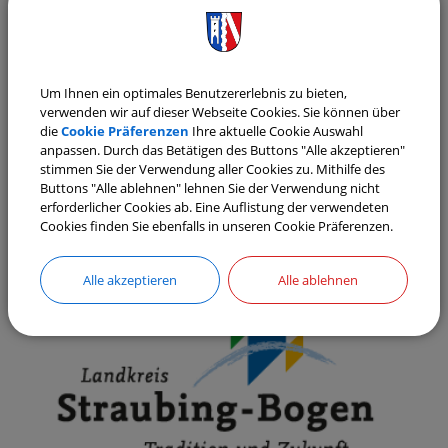
Klebensberger, Umsetzungsmanager der ILE Laber
und Geschäftsführer von art.EVENT zu einem
Sommernachtskonzert auf sein großes
Um Ihnen ein optimales Benutzererlebnis zu bieten,
Gartengrundstück am Schwalbenweg 30 in
verwenden wir auf dieser Webseite Cookies. Sie können über
Wallkofen/Geiselhöring ein. Der Eintritt zur
die
Cookie Präferenzen
Ihre aktuelle Cookie Auswahl
anpassen. Durch das Betätigen des Buttons "Alle akzeptieren"
Veranstaltung ist frei.
stimmen Sie der Verwendung aller Cookies zu. Mithilfe des
Buttons "Alle ablehnen" lehnen Sie der Verwendung nicht
erforderlicher Cookies ab. Eine Auflistung der verwendeten
Weiterlesen
Cookies finden Sie ebenfalls in unseren Cookie Präferenzen.
Alle akzeptieren
Alle ablehnen