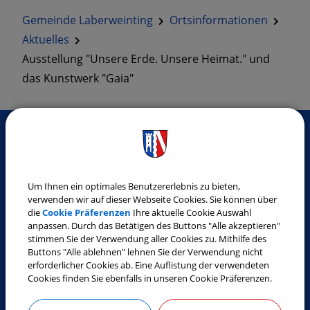
Gemeinde Laberweinting
Ortsinformationen
Aktuelles
Ausstellung "Unsere Erde. Unsere Heimat." und
das Kunstwerk "Gaia"
SO ERREICHEN SIE UNS
Um Ihnen ein optimales Benutzererlebnis zu bieten,
Gemeinde Laberweinting
verwenden wir auf dieser Webseite Cookies. Sie können über
Landshuter Straße 32
die
Cookie Präferenzen
Ihre aktuelle Cookie Auswahl
anpassen. Durch das Betätigen des Buttons "Alle akzeptieren"
84082 Laberweinting
stimmen Sie der Verwendung aller Cookies zu. Mithilfe des
Tel.:
08772 9619-0
Buttons "Alle ablehnen" lehnen Sie der Verwendung nicht
erforderlicher Cookies ab. Eine Auflistung der verwendeten
Fax:
08772 9619-30
Cookies finden Sie ebenfalls in unseren Cookie Präferenzen.
E-Mail:
gemeinde@laberweinting.de
Web:
www.laberweinting.de