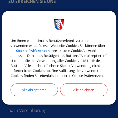
SO ERREICHEN SIE UNS
Gemeinde Laberweinting
Landshuter Straße 32
84082 Laberweinting
Tel.:
08772 9619-0
Um Ihnen ein optimales Benutzererlebnis zu bieten,
Fax:
08772 9619-30
verwenden wir auf dieser Webseite Cookies. Sie können über
E-Mail:
gemeinde@laberweinting.de
die
Cookie Präferenzen
Ihre aktuelle Cookie Auswahl
anpassen. Durch das Betätigen des Buttons "Alle akzeptieren"
Web:
www.laberweinting.de
stimmen Sie der Verwendung aller Cookies zu. Mithilfe des
Buttons "Alle ablehnen" lehnen Sie der Verwendung nicht
erforderlicher Cookies ab. Eine Auflistung der verwendeten
ÖFFNUNGSZEITEN
Cookies finden Sie ebenfalls in unseren Cookie Präferenzen.
Montag
Alle akzeptieren
Alle ablehnen
8:00 Uhr - 12:00 Uhr
nach Vereinbarung