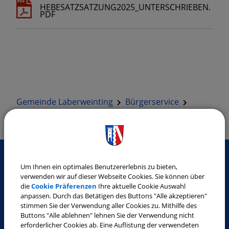
HEBESATZSATZUNG2025_UNTERSCHRIEBEN.
PDF
Gemeinde Laberweinting
Bürgerservice
Bekanntmachungen
Hebesatzsatzung ab 2025
Um Ihnen ein optimales Benutzererlebnis zu bieten,
verwenden wir auf dieser Webseite Cookies. Sie können über
SO ERREICHEN SIE UNS
die
Cookie Präferenzen
Ihre aktuelle Cookie Auswahl
anpassen. Durch das Betätigen des Buttons "Alle akzeptieren"
Gemeinde Laberweinting
stimmen Sie der Verwendung aller Cookies zu. Mithilfe des
Landshuter Straße 32
Buttons "Alle ablehnen" lehnen Sie der Verwendung nicht
erforderlicher Cookies ab. Eine Auflistung der verwendeten
84082 Laberweinting