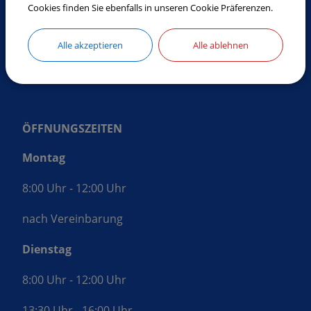
Cookies finden Sie ebenfalls in unseren Cookie Präferenzen.
Tel.:
08772 9619-0
Fax:
08772 9619-30
Alle akzeptieren
Alle ablehnen
E-Mail:
gemeinde@laberweinting.de
Web:
www.laberweinting.de
ÖFFNUNGSZEITEN
Montag
8:00 Uhr - 12:00 Uhr
nach Vereinbarung
Dienstag
8:00 Uhr - 12:00 Uhr
13:30 Uhr - 16:00 Uhr