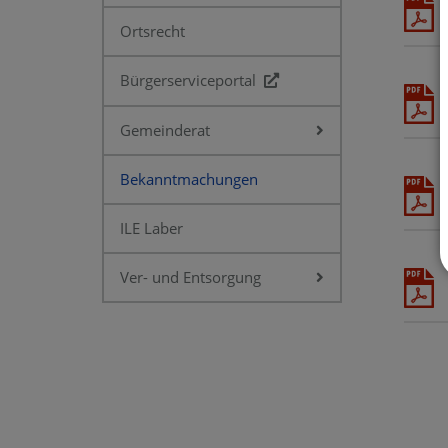
Ortsrecht
Bürgerserviceportal
Gemeinderat
Bekanntmachungen
ILE Laber
Ver- und Entsorgung