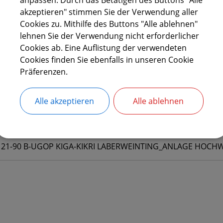
21-90 B-UGOP KIGA-KIKRI LABERWEINTING_BEGRÜNDUNG.
akzeptieren" stimmen Sie der Verwendung aller
Cookies zu. Mithilfe des Buttons "Alle ablehnen"
lehnen Sie der Verwendung nicht erforderlicher
(1,65 MB)
Cookies ab. Eine Auflistung der verwendeten
21-90 B-UGOP KIGA-KIKRI LABERWEINTING_FESTSETZUNGE
Cookies finden Sie ebenfalls in unseren Cookie
Präferenzen.
(630,14 KB)
21-90 B-UGOP KIGA-KIKRI LABERWEINTING_PLAN.PDF
Alle akzeptieren
Alle ablehnen
(2,79 MB)
21-90 B-UGOP KIGA-KIKRI LABERWEINTING_ANLAGE HOC