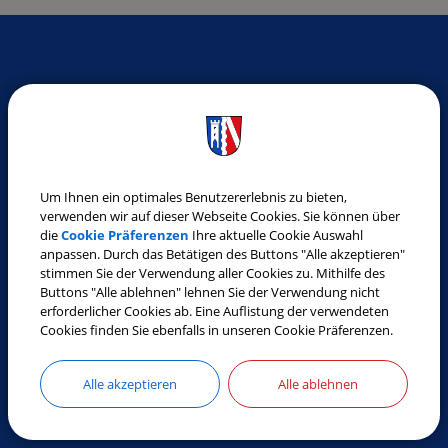
SO ERREICHEN SIE UNS
Gemeinde Laberweinting
Landshuter Straße 32
84082 Laberweinting
Um Ihnen ein optimales Benutzererlebnis zu bieten,
Tel.:
08772 9619-0
verwenden wir auf dieser Webseite Cookies. Sie können über
die
Cookie Präferenzen
Ihre aktuelle Cookie Auswahl
Fax:
08772 9619-30
anpassen. Durch das Betätigen des Buttons "Alle akzeptieren"
E-Mail:
gemeinde@laberweinting.de
stimmen Sie der Verwendung aller Cookies zu. Mithilfe des
Buttons "Alle ablehnen" lehnen Sie der Verwendung nicht
Web:
www.laberweinting.de
erforderlicher Cookies ab. Eine Auflistung der verwendeten
Cookies finden Sie ebenfalls in unseren Cookie Präferenzen.
ÖFFNUNGSZEITEN
Alle akzeptieren
Alle ablehnen
Montag