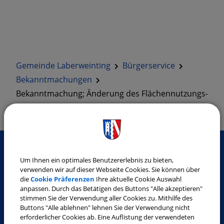
Gemeinde Laberweinting
Bürgerservice
Bekanntmachungen
Bekanntmachung; Änderung des Flächennutzungs-
mit Landschaftsplanes durch Deckblatt Nr. 19 (…
Um Ihnen ein optimales Benutzererlebnis zu bieten,
SO ERREICHEN SIE UNS
verwenden wir auf dieser Webseite Cookies. Sie können über
die
Cookie Präferenzen
Ihre aktuelle Cookie Auswahl
Gemeinde Laberweinting
anpassen. Durch das Betätigen des Buttons "Alle akzeptieren"
stimmen Sie der Verwendung aller Cookies zu. Mithilfe des
Landshuter Straße 32
Buttons "Alle ablehnen" lehnen Sie der Verwendung nicht
84082 Laberweinting
erforderlicher Cookies ab. Eine Auflistung der verwendeten