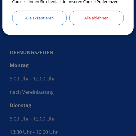
Cookies finden Sie ebenfalls in unseren Cookie Präferenzen.
Tel.:
08772 9619-0
Fax:
08772 9619-30
Alle akzeptieren
Alle ablehnen
E-Mail:
gemeinde@laberweinting.de
Web:
www.laberweinting.de
ÖFFNUNGSZEITEN
Montag
8:00 Uhr - 12:00 Uhr
nach Vereinbarung
Dienstag
8:00 Uhr - 12:00 Uhr
13:30 Uhr - 16:00 Uhr