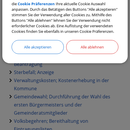
die
Cookie Präferenzen
Ihre aktuelle Cookie Auswahl
Informationen
anpassen. Durch das Betätigen des Buttons "Alle akzeptieren"
Organisationsaufgaben der Kommune;
stimmen Sie der Verwendung aller Cookies zu. Mithilfe des
Buttons "Alle ablehnen" lehnen Sie der Verwendung nicht
Informationen
erforderlicher Cookies ab. Eine Auflistung der verwendeten
Marktordnung; Erlass
Cookies finden Sie ebenfalls in unseren Cookie Präferenzen.
Gaststättenrechtliche Gestattung; Beantragung
Alle akzeptieren
Alle ablehnen
durch Nicht-EU-Bürger
Baumfällung oder Baumveränderung;
Beantragung
Sterbefall; Anzeige
Verwaltungskosten; Kostenerhebung in der
Kommune
Gemeindewahl; Durchführung der Wahl des
ersten Bürgermeisters und der
Gemeinderatsmitglieder
Volksbegehren; Bereithaltung von
Eintragungslisten