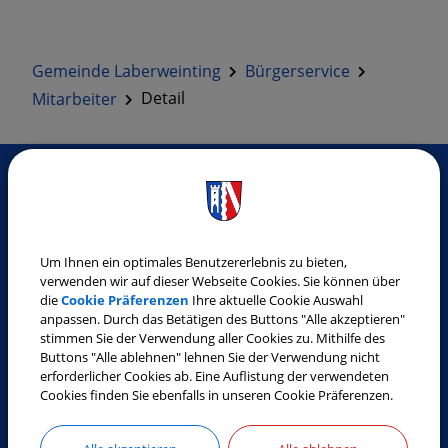
Gemeinde Laberweinting
Bürgerservice
Mitarbeiter
Detail
SO ERREICHEN SIE UNS
Gemeinde Laberweinting
Um Ihnen ein optimales Benutzererlebnis zu bieten,
verwenden wir auf dieser Webseite Cookies. Sie können über
Landshuter Straße 32
die
Cookie Präferenzen
Ihre aktuelle Cookie Auswahl
84082 Laberweinting
anpassen. Durch das Betätigen des Buttons "Alle akzeptieren"
stimmen Sie der Verwendung aller Cookies zu. Mithilfe des
Tel.:
08772 9619-0
Buttons "Alle ablehnen" lehnen Sie der Verwendung nicht
Fax:
08772 9619-30
erforderlicher Cookies ab. Eine Auflistung der verwendeten
Cookies finden Sie ebenfalls in unseren Cookie Präferenzen.
E-Mail:
gemeinde@laberweinting.de
Web:
www.laberweinting.de