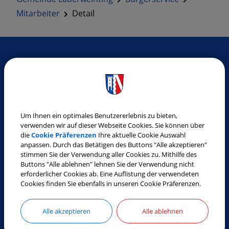
Mitarbeiter
Detail
SO ERREICHEN SIE UNS
Gemeinde Laberweinting
Landshuter Straße 32
Um Ihnen ein optimales Benutzererlebnis zu bieten,
84082 Laberweinting
verwenden wir auf dieser Webseite Cookies. Sie können über
die
Cookie Präferenzen
Ihre aktuelle Cookie Auswahl
Tel.:
08772 9619-0
anpassen. Durch das Betätigen des Buttons "Alle akzeptieren"
Fax:
08772 9619-30
stimmen Sie der Verwendung aller Cookies zu. Mithilfe des
Buttons "Alle ablehnen" lehnen Sie der Verwendung nicht
E-Mail:
gemeinde@laberweinting.de
erforderlicher Cookies ab. Eine Auflistung der verwendeten
Web:
www.laberweinting.de
Cookies finden Sie ebenfalls in unseren Cookie Präferenzen.
Alle akzeptieren
Alle ablehnen
ÖFFNUNGSZEITEN