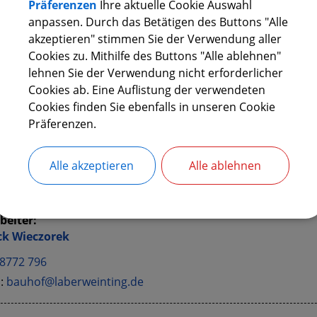
Präferenzen
Ihre aktuelle Cookie Auswahl
:
anpassen. Durch das Betätigen des Buttons "Alle
ard
Margezeder
akzeptieren" stimmen Sie der Verwendung aller
Cookies zu. Mithilfe des Buttons "Alle ablehnen"
8772 796
lehnen Sie der Verwendung nicht erforderlicher
l:
bauhof@laberweinting.de
Cookies ab. Eine Auflistung der verwendeten
Cookies finden Sie ebenfalls in unseren Cookie
beiter:
Präferenzen.
mas
Blabl
8772 796
Alle akzeptieren
Alle ablehnen
l:
bauhof@laberweinting.de
beiter:
ck
Wieczorek
8772 796
l:
bauhof@laberweinting.de