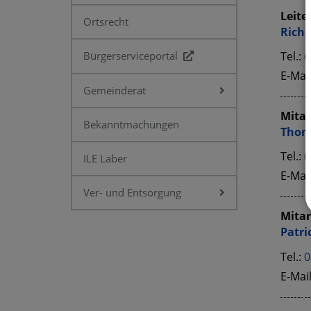
Leiter
Ortsrecht
Rich
Bürgerserviceportal
Tel.:
0
E-Mai
Gemeinderat
Mitar
Bekanntmachungen
Tho
Tel.:
0
ILE Laber
E-Mai
Ver- und Entsorgung
Mitar
Patri
Tel.:
0
E-Mai