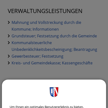
VERWALTUNGSLEISTUNGEN
Mahnung und Vollstreckung durch die
Kommune; Informationen
Grundsteuer; Festsetzung durch die Gemeinde
Kommunalsteuerliche
Unbedenklichkeitsbescheinigung; Beantragung
Gewerbesteuer; Festsetzung
Kreis- und Gemeindekasse; Kassengeschäfte
Gemeinde Laberweinting
Bürgerservice
Um Ihnen ein optimales Benutzererlebnis zu bieten,