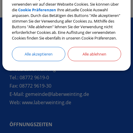
Mitarbeiter
Detail
verwenden wir auf dieser Webseite Cookies. Sie können über
die
Cookie Präferenzen
Ihre aktuelle Cookie Auswahl
anpassen. Durch das Betätigen des Buttons "Alle akzeptieren"
stimmen Sie der Verwendung aller Cookies zu. Mithilfe des
Buttons "Alle ablehnen" lehnen Sie der Verwendung nicht
erforderlicher Cookies ab. Eine Auflistung der verwendeten
Cookies finden Sie ebenfalls in unseren Cookie Präferenzen.
SO ERREICHEN SIE UNS
Gemeinde Laberweinting
Alle akzeptieren
Alle ablehnen
Landshuter Straße 32
84082 Laberweinting
Tel.:
08772 9619-0
Fax:
08772 9619-30
E-Mail:
gemeinde@laberweinting.de
Web:
www.laberweinting.de
ÖFFNUNGSZEITEN