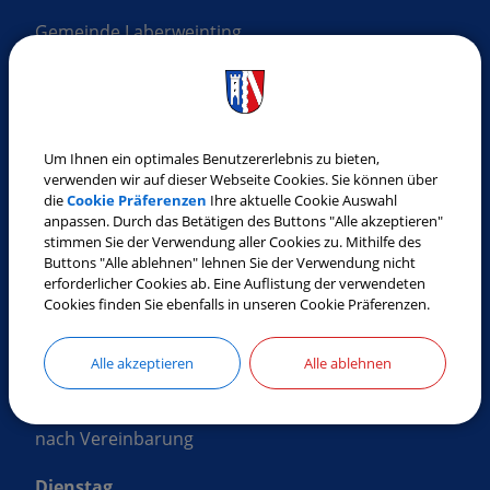
Gemeinde Laberweinting
Landshuter Straße 32
84082 Laberweinting
Tel.:
08772 9619-0
Fax:
08772 9619-30
Um Ihnen ein optimales Benutzererlebnis zu bieten,
verwenden wir auf dieser Webseite Cookies. Sie können über
E-Mail:
gemeinde@laberweinting.de
die
Cookie Präferenzen
Ihre aktuelle Cookie Auswahl
Web:
www.laberweinting.de
anpassen. Durch das Betätigen des Buttons "Alle akzeptieren"
stimmen Sie der Verwendung aller Cookies zu. Mithilfe des
Buttons "Alle ablehnen" lehnen Sie der Verwendung nicht
erforderlicher Cookies ab. Eine Auflistung der verwendeten
ÖFFNUNGSZEITEN
Cookies finden Sie ebenfalls in unseren Cookie Präferenzen.
Montag
Alle akzeptieren
Alle ablehnen
8:00 Uhr - 12:00 Uhr
nach Vereinbarung
Dienstag