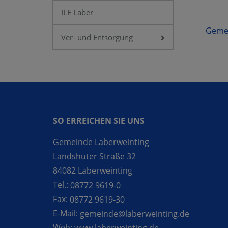
ILE Laber
Gemei
Ver- und Entsorgung
SO ERREICHEN SIE UNS
Gemeinde Laberweinting
Landshuter Straße 32
84082 Laberweinting
Tel.:
08772 9619-0
Fax:
08772 9619-30
E-Mail:
gemeinde@laberweinting.de
Web:
www.laberweinting.de