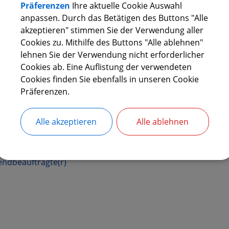
Präferenzen
Ihre aktuelle Cookie Auswahl
l:
simonbauer82@gmx.de
anpassen. Durch das Betätigen des Buttons "Alle
akzeptieren" stimmen Sie der Verwendung aller
Cookies zu. Mithilfe des Buttons "Alle ablehnen"
LLVERTRENDE/R VORSITZENDE/R
lehnen Sie der Verwendung nicht erforderlicher
Cookies ab. Eine Auflistung der verwendeten
Cookies finden Sie ebenfalls in unseren Cookie
hnungsprüfungsausschuss
Präferenzen.
GLIED
Alle akzeptieren
Alle ablehnen
gerliste/CWU
endbeauftragte(r)